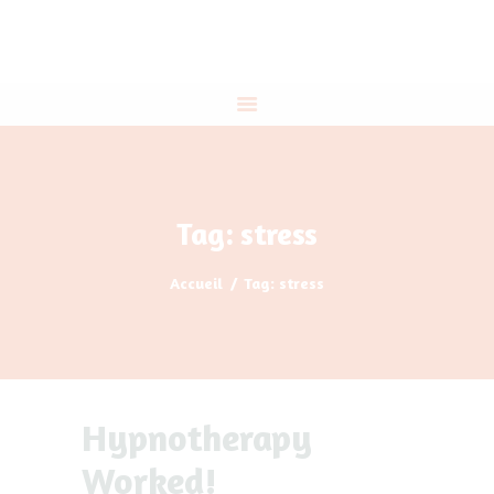
ACCUEIL
A PROPOS
THÉRAPIES
PROGRAMME DIRIGEANTS
IE
CONTACT
Tag: stress
Accueil
Tag: stress
Hypnotherapy
Worked!